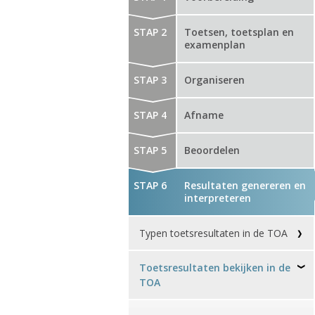
STAP 2
Toetsen, toetsplan en
examenplan
STAP 3
Organiseren
STAP 4
Afname
STAP 5
Beoordelen
STAP 6
Resultaten genereren en
interpreteren
Typen toetsresultaten in de TOA
Toetsresultaten bekijken in de
TOA