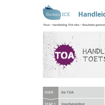
Handlei
Thuis
>
Handleiding TOA mbo
>
Resultaten genere
OVER
De TOA
STAP 1
Voorbereiding